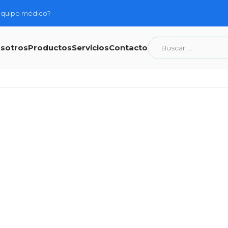
 equipo médico?
sotros
Productos
Servicios
Contacto