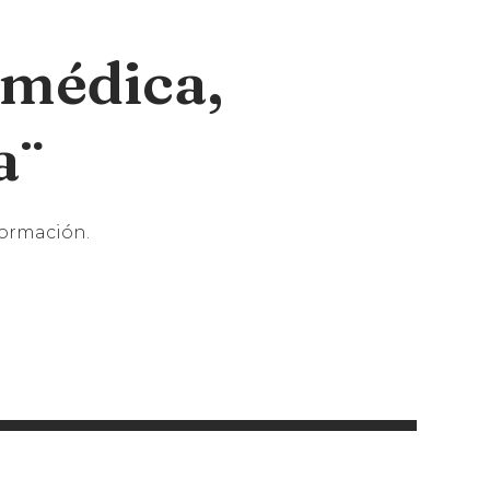
d médica,
a¨
ormación.