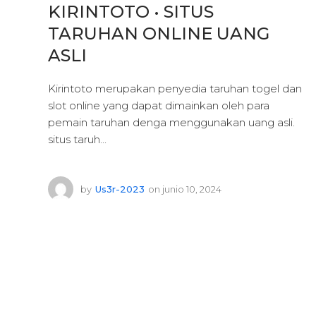
KIRINTOTO • SITUS
TARUHAN ONLINE UANG
ASLI
Kirintoto merupakan penyedia taruhan togel dan
slot online yang dapat dimainkan oleh para
pemain taruhan denga menggunakan uang asli.
situs taruh...
by
Us3r-2023
on
junio 10, 2024