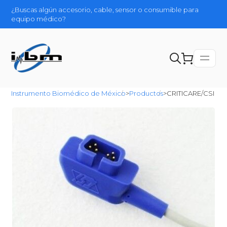
¿Buscas algún accesorio, cable, sensor o consumible para
equipo médico?
Instrumento Biomédico de México
>
Productos
>
CRITICARE/CSI