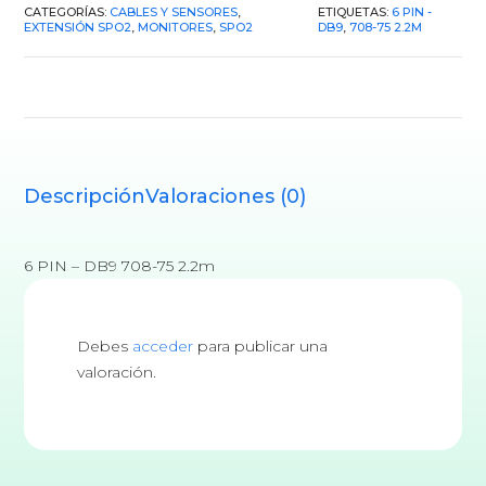
CATEGORÍAS:
CABLES Y SENSORES
,
ETIQUETAS:
6 PIN -
EXTENSIÓN SPO2
,
MONITORES
,
SPO2
DB9
,
708-75 2.2M
Descripción
Valoraciones (0)
6 PIN – DB9 708-75 2.2m
Debes
acceder
para publicar una
valoración.