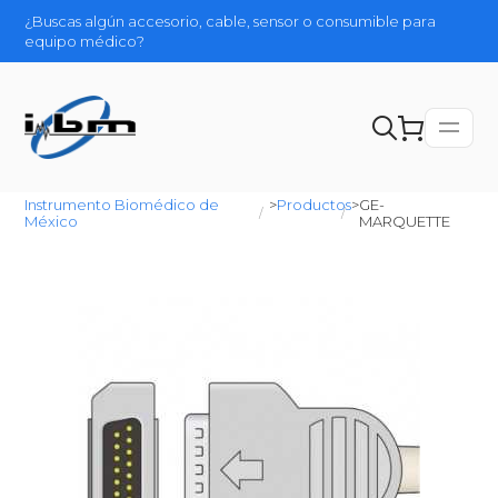
¿Buscas algún accesorio, cable, sensor o consumible para
equipo médico?
Instrumento Biomédico de
>
Productos
>
GE-
México
MARQUETTE